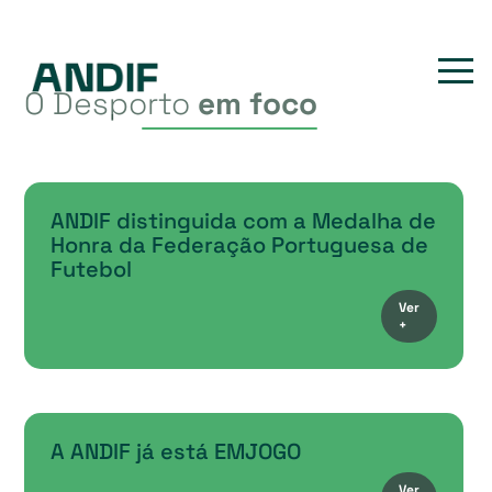
O Desporto
em foco
ANDIF distinguida com a Medalha de
Honra da Federação Portuguesa de
Futebol
Ver
+
A ANDIF já está EMJOGO
Ver