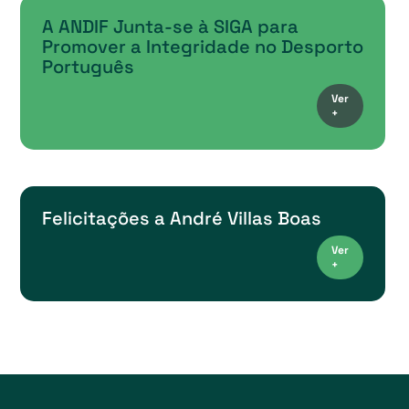
A ANDIF Junta-se à SIGA para
Promover a Integridade no Desporto
Português
Ver
+
Felicitações a André Villas Boas
Ver
+